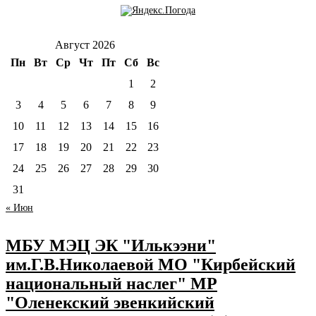
Август 2026
Пн
Вт
Ср
Чт
Пт
Сб
Вс
1
2
3
4
5
6
7
8
9
10
11
12
13
14
15
16
17
18
19
20
21
22
23
24
25
26
27
28
29
30
31
« Июн
МБУ МЭЦ ЭК "Илькээни"
им.Г.В.Николаевой МО "Кирбейский
национальный наслег" МР
"Оленекский эвенкийский