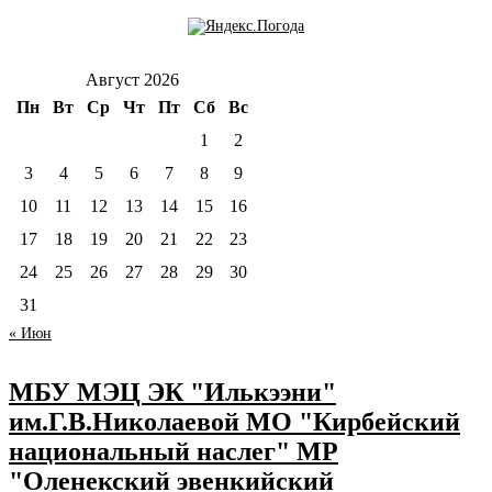
Август 2026
Пн
Вт
Ср
Чт
Пт
Сб
Вс
1
2
3
4
5
6
7
8
9
10
11
12
13
14
15
16
17
18
19
20
21
22
23
24
25
26
27
28
29
30
31
« Июн
МБУ МЭЦ ЭК "Илькээни"
им.Г.В.Николаевой МО "Кирбейский
национальный наслег" МР
"Оленекский эвенкийский