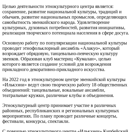
Целью деятельности этнокультурного центра является:
сохранение, развитие национальной культуры, традиций и
обычаев, развитие национальных промыслов, определяющих
самобытность эвенкийского народа. Удовлетворение
культурных, духовных потребностей, развития инициативы,
реализация творческого потенциала населения в сфере досуга.
Основную работу по популяризации национальной культуры
проводит этнофольклорный ансамбль «Алакуо», который
возрождает обрядовую, танцевально-певческую культуру
эвенков. Образован клуб мастериц «Кумалан», целью
которого является создание условий для возрождения
прикладного декоративно-прикладного искусства.
На 2022 год в этнокультурном центре эвенкийской культуры
«Илькээни» ведут свою творческую работу 18 общественных
объединений: танцевальные, вокальные ансамбли,
театральные кружки, различные клубы и объединения.
Этнокультурный центр принимает участие в различных
районных, республиканских и региональных культурных
мероприятиях. По плану проводит различные концерты,
фестивали, конкурсы, спектакли.
С помощью этнокультурного центра «Илькээни» Кирбейский