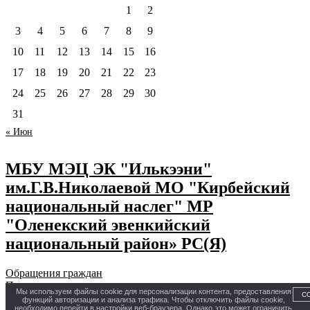
1
2
3
4
5
6
7
8
9
10
11
12
13
14
15
16
17
18
19
20
21
22
23
24
25
26
27
28
29
30
31
« Июн
МБУ МЭЦ ЭК "Илькээни"
им.Г.В.Николаевой МО "Кирбейский
национальный наслег" МР
"Оленекский эвенкийский
национальный район» РС(Я)
Обращения граждан
Предыдущая
Мы используем файлы cookie для персонализации контента, предоставления
С
Следующая
функций авторизации и анализа трафика. Чтобы отключить файлы cookie,
необходимо перейти в настройки веб-браузера. Однако это может ограничить