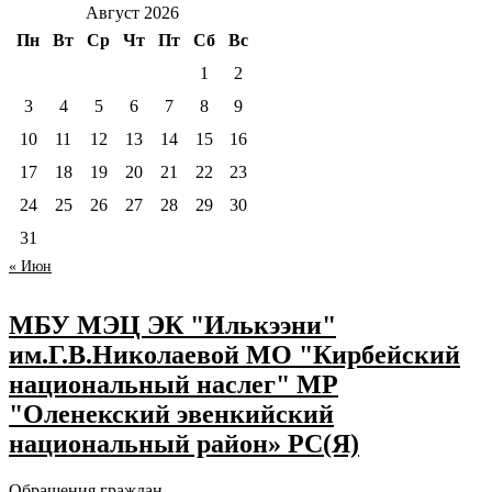
Август 2026
Пн
Вт
Ср
Чт
Пт
Сб
Вс
1
2
3
4
5
6
7
8
9
10
11
12
13
14
15
16
17
18
19
20
21
22
23
24
25
26
27
28
29
30
31
« Июн
МБУ МЭЦ ЭК "Илькээни"
им.Г.В.Николаевой МО "Кирбейский
национальный наслег" МР
"Оленекский эвенкийский
национальный район» РС(Я)
Обращения граждан