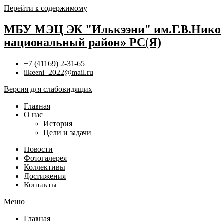
Перейти к содержимому
МБУ МЭЦ ЭК "Илькээни" им.Г.В.Нико
национальный район» РС(Я)
+7 (41169) 2-31-65
ilkeeni_2022@mail.ru
Версия для слабовидящих
Главная
О нас
История
Цели и задачи
Новости
Фотогалерея
Коллективы
Достижения
Контакты
Меню
Главная