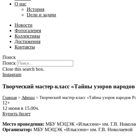
О нас
История
Цели и задачи
Новости
Фотогалерея
Коллективы
Достижения
Контакты
Поиск
Поиск
Close this search box.
Instagram
Творческий мастер-класс «Тайны узоров народов
Главная
>
Афиша
>
Творческий мастер-класс «Тайны узоров народов Р
12+
12 июня в 15.00ч.
Купить билет
Место проведения:
МБУ МЭЦЭК «Илькээни» им. Г.В. Никола
Организатор:
МБУ МЭЦЭК «Илькээни» им. Г.В. Николаевой