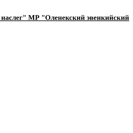
наслег" МР "Оленекский эвенкийский