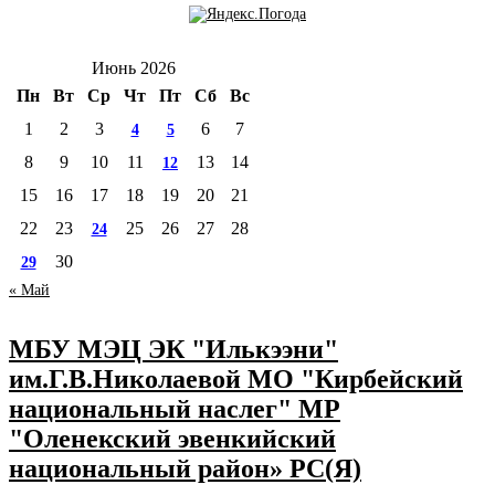
Июнь 2026
Пн
Вт
Ср
Чт
Пт
Сб
Вс
1
2
3
6
7
4
5
8
9
10
11
13
14
12
15
16
17
18
19
20
21
22
23
25
26
27
28
24
30
29
« Май
МБУ МЭЦ ЭК "Илькээни"
им.Г.В.Николаевой МО "Кирбейский
национальный наслег" МР
"Оленекский эвенкийский
национальный район» РС(Я)